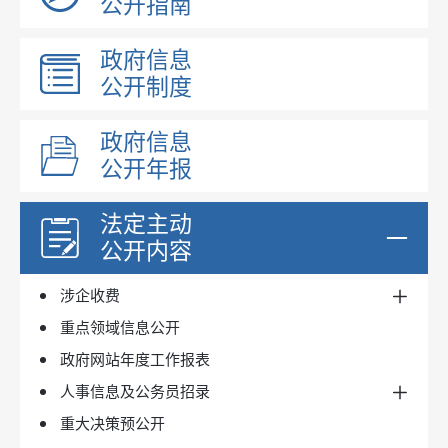
公开指南
政府工作报告
国民经济和社会发展规划
昌吉州文件
国民经济和社会发展统计
国土空间规划
政府信息
政府规章
建议提案办理
专项规划
公开制度
阜康市文件
重大会议信息
区域规划
人大建议
政府文件
重大政策转载
政协提案
政府信息
政府办文件
公开年报
财政信息
行政规范性文件
权责清单
2017年度预算及三公经费
法定主动
新闻发布会
2017年度决算
公开内容
政府集中采购
2018年度预算及三公经费
涉企收费
2018年度决算
昌吉州公共资源交易网
重点领域信息公开
2019年度预算及三公经费
目录标准
政府性基金
政府网站年度工作报表
2019年度决算
实施情况
行政事业性收费
人事信息及公务员招录
2020年度预算及三公经费
收费清单
重大决策预公开
2020年度决算
人事任免