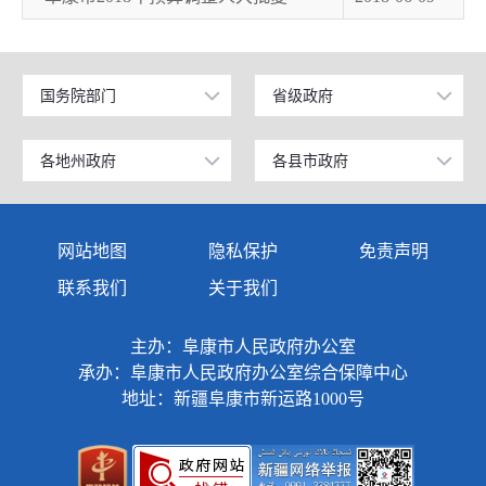
国务院部门
省级政府
公安部
北京
工业和信息化部
上海
各地州政府
各县市政府
乌鲁木齐市
昌吉市
科学技术部
广东
伊犁哈萨克自治州
阜康市
网站地图
隐私保护
免责声明
教育部
天津
塔城地区
玛纳斯县
联系我们
关于我们
国家发展和改革委员会
江苏
阿勒泰地区
呼图壁县
主办：阜康市人民政府办公室
国防部
山东
博尔塔拉蒙古自治州
吉木萨尔县
承办：阜康市人民政府办公室综合保障中心
外交部
浙江
地址：新疆阜康市新运路1000号
克拉玛依市
奇台县
民政部
安徽
巴音郭楞蒙古自治州
木垒哈萨克自治县