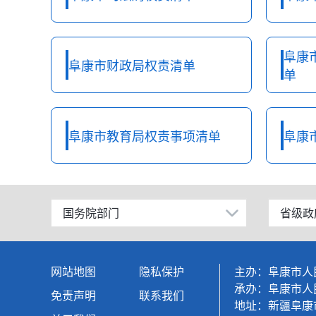
阜康
阜康市财政局权责清单
单
阜康市教育局权责事项清单
阜康
国务院部门
省级政
公安部
北京
工业和信息化部
上海
网站地图
隐私保护
主办：阜康市人
科学技术部
广东
承办：阜康市人
免责声明
联系我们
地址：新疆阜康市
教育部
天津