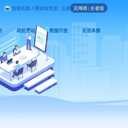
智能机器人
繁体版
登录
|
注册
无障碍
|
长者版
务
政民互动
数据开放
走进阜康