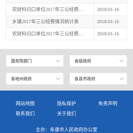
农财科归口单位2017年三公经费情况统计表
2018-01-16
乡镇2017年三公经费情况统计表
2018-01-16
农财科归口单位2017年三公经费情况统计表
2018-01-16
国务院部门
省级政府
公安部
北京
工业和信息化部
上海
各地州政府
各县市政府
乌鲁木齐市
昌吉市
科学技术部
广东
伊犁哈萨克自治州
阜康市
网站地图
隐私保护
免责声明
教育部
天津
塔城地区
玛纳斯县
联系我们
关于我们
国家发展和改革委员会
江苏
阿勒泰地区
呼图壁县
主办：阜康市人民政府办公室
国防部
山东