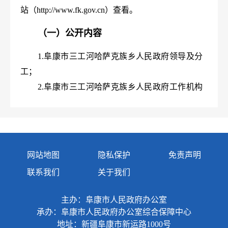
站（http://www.fk.gov.cn）查看。
（一）公开内容
1.阜康市三工河哈萨克族乡人民政府领导及分
工；
2.阜康市三工河哈萨克族乡人民政府工作机构
设置、主要职责、政府信息公开工作规则；
3.阜康市三工河哈萨克族乡人民政府依法公开
的政府文件及有关政策解读；
4.阜康市三工河哈萨克族乡人民政府工作报
网站地图
隐私保护
免责声明
告、财政预决算报告、政府信息公开工作年度报
联系我们
关于我们
告、重点工作等；
5.与群众生产生活密切相关的重点领域信息；
主办：阜康市人民政府办公室
6.其他需要公开的政府信息。
承办：阜康市人民政府办公室综合保障中心
地址：新疆阜康市新运路1000号