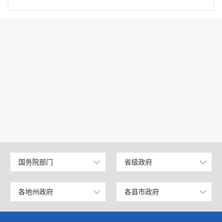
国务院部门
省级政府
公安部
北京
工业和信息化部
上海
各地州政府
各县市政府
乌鲁木齐市
昌吉市
科学技术部
广东
伊犁哈萨克自治州
阜康市