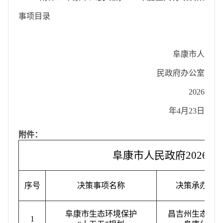
事项目录
阜康市人
民政府办公室
2026
年
4
月
23
日
附件：
阜康市人民政府
2026
年
序号
决策事项名称
决策承办单
阜康市生态环境保护
昌吉州生态环
1