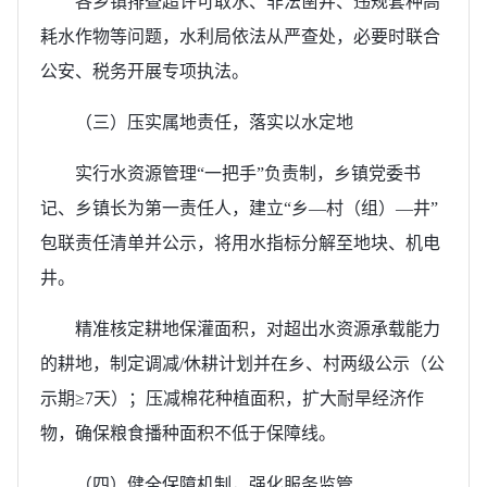
各乡镇排查超许可取水、非法凿井、违规套种高
耗水作物等问题，水利局依法从严查处，必要时联合
公安、税务开展专项执法。
（三）压实属地责任，落实以水定地
实行水资源管理“一把手”负责制，乡镇党委书
记、乡镇长为第一责任人，建立“乡―村（组）―井”
包联责任清单并公示，将用水指标分解至地块、机电
井。
精准核定耕地保灌面积，对超出水资源承载能力
的耕地，制定调减/休耕计划并在乡、村两级公示（公
示期≥7天）；压减棉花种植面积，扩大耐旱经济作
物，确保粮食播种面积不低于保障线。
（四）健全保障机制，强化服务监管