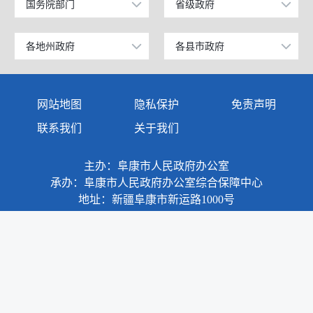
国务院部门
省级政府
公安部
北京
工业和信息化部
上海
各地州政府
各县市政府
乌鲁木齐市
昌吉市
科学技术部
广东
伊犁哈萨克自治州
阜康市
网站地图
隐私保护
免责声明
教育部
天津
塔城地区
玛纳斯县
联系我们
关于我们
国家发展和改革委员会
江苏
阿勒泰地区
呼图壁县
主办：阜康市人民政府办公室
国防部
山东
博尔塔拉蒙古自治州
吉木萨尔县
承办：阜康市人民政府办公室综合保障中心
外交部
浙江
地址：新疆阜康市新运路1000号
克拉玛依市
奇台县
民政部
安徽
巴音郭楞蒙古自治州
木垒哈萨克自治县
司法部
福建
阿克苏地区
新疆准东国家经济技术开发区
财政部
江西
克孜勒苏柯尔克孜自治州
昌吉国家高新技术产业开发区
政府网站标识码：6523020003