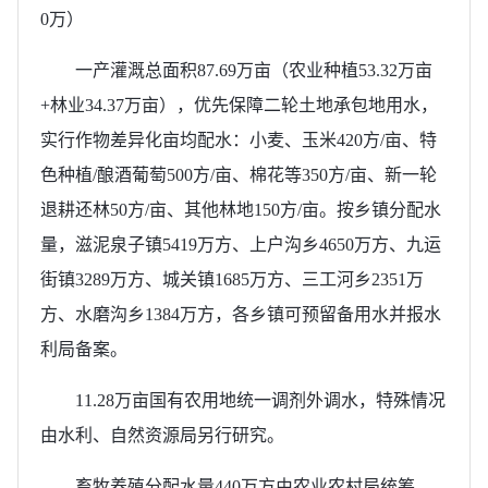
0万）
一产灌溉总面积87.69万亩（农业种植53.32万亩
+林业34.37万亩），优先保障二轮土地承包地用水，
实行作物差异化亩均配水：小麦、玉米420方/亩、特
色种植/酿酒葡萄500方/亩、棉花等350方/亩、新一轮
退耕还林50方/亩、其他林地150方/亩。按乡镇分配水
量，滋泥泉子镇5419万方、上户沟乡4650万方、九运
街镇3289万方、城关镇1685万方、三工河乡2351万
方、水磨沟乡1384万方，各乡镇可预留备用水并报水
利局备案。
11.28万亩国有农用地统一调剂外调水，特殊情况
由水利、自然资源局另行研究。
畜牧养殖分配水量440万方由农业农村局统筹，