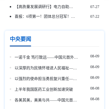
【高质量发展调研行】电力自助终端进驻政务大厅 群众办事“一站办结”更省心
07-27
喜报：6项第一！团体总分冠军！阜康一中在全国赛场载誉而归！
07-22
中央要闻
08-09
一诺千金 笃行致远——中国元首外交的世界情怀与大国气派
08-09
以深厚的为民情怀增进人民福祉——习近平党建思想理论品格系列述评之五
08-09
以强烈的使命担当勇担复兴重任——习近平党建思想理论品格系列述评之四
08-08
上半年我国医药工业创新加速突破
08-08
各美其美，美美与共——中国元首外交的世界情怀与大国气派