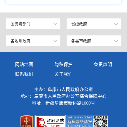
国务院部门
省级政府
公安部
北京
工业和信息化部
上海
各地州政府
各县市政府
乌鲁木齐市
昌吉市
科学技术部
广东
伊犁哈萨克自治州
阜康市
网站地图
隐私保护
免责声明
教育部
天津
塔城地区
玛纳斯县
联系我们
关于我们
国家发展和改革委员会
江苏
阿勒泰地区
呼图壁县
主办：阜康市人民政府办公室
国防部
山东
博尔塔拉蒙古自治州
吉木萨尔县
承办：阜康市人民政府办公室综合保障中心
外交部
浙江
地址：新疆阜康市新运路1000号
克拉玛依市
奇台县
民政部
安徽
巴音郭楞蒙古自治州
木垒哈萨克自治县