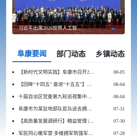
习近平出席2026世界人工智能大会暨人工智能全球治理高级别会议开幕式并发表主旨讲话
阜康要闻
部门动态
乡镇动态
【新时代文明实践】阜康市召开2026年文明乡风建设现场会
08-05
【回眸“十四五” 奋进“十五五”】智耕沃野稳粮增收 深耕厚植振兴根基——阜康市“十四五”农业高质量发展综述
08-04
十届自治区党委第九轮巡视集中反馈会暨第十轮巡视动员部署会召开
08-04
阜康市为某驻地部队官兵送去拥军慰问物资
07-31
【高质量发展调研行】精益管理 | 从材料到服务，阜康能源“三个一批”重塑创新链条
07-30
军民同心暖军营 多维拥军筑强军——阜康市开展走访慰问驻军部队
07-28