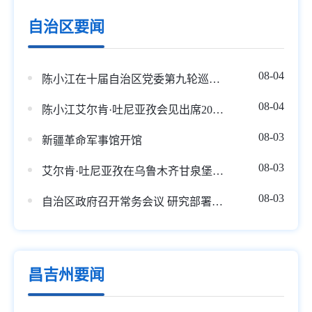
自治区要闻
08-04
陈小江在十届自治区党委第九轮巡视集中反馈会暨第十轮巡视动员部署会上强调 不断提高巡视的震慑力穿透力推动力 为建设社会主义现代化新疆提供坚强政治保障
08-04
陈小江艾尔肯·吐尼亚孜会见出席2026年反恐国际研讨会中外嘉宾
08-03
新疆革命军事馆开馆
08-03
艾尔肯·吐尼亚孜在乌鲁木齐甘泉堡经开区调研
08-03
自治区政府召开常务会议 研究部署重点领域安全生产“打非治违”工作等
昌吉州要闻