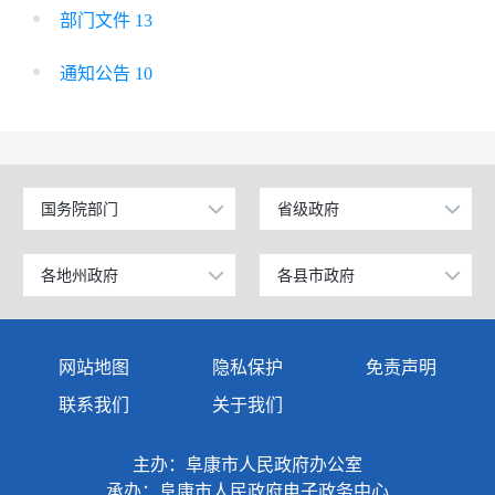
部门文件 13
通知公告 10
国务院部门
省级政府
公安部
北京
工业和信息化部
上海
各地州政府
各县市政府
乌鲁木齐市
昌吉市
科学技术部
广东
伊犁哈萨克自治州
阜康市
网站地图
隐私保护
免责声明
教育部
天津
塔城地区
玛纳斯县
联系我们
关于我们
国家发展和改革委员会
江苏
阿勒泰地区
呼图壁县
主办：阜康市人民政府办公室
国防部
山东
博尔塔拉蒙古自治州
吉木萨尔县
承办：阜康市人民政府电子政务中心