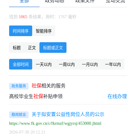
全部
政务动态
政策文件
互动交流
找到
1065
条结果，用时：1767 毫秒
时间排序
智能排序
标题
正文
标题或正文
全部时间
一天以内
一周以内
一月以内
一年以内
社保
相关的服务
政务服务
高校毕业生
社保
补贴申领
在线办理
关于拟安置公益性岗位人员的公示
稳岗就业
https://www.fk.gov.cn/c/fkrmzf/wgjyrsj/453000.jhtml
2026-07-30 20:12:21